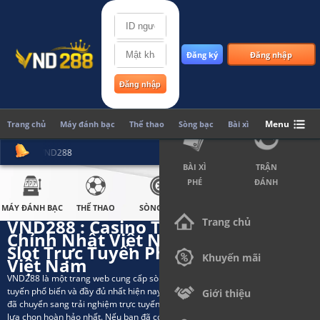
Đăng ký
Đăng nhập
MÁY
THỂ
ĐÁNH
THAO
BẠC
Menu
Trang chủ
Máy đánh bạc
Thể thao
Sòng bạc
Bài xì phé
Trận đánh
 đến với VND288
BÀI XÌ
TRẬN
PHÉ
ĐÁNH
MÁY ĐÁNH BẠC
THỂ THAO
SÒNG BẠC
BÀI XÌ PHÉ
TRẬN ĐÁNH
Trang chủ
VND288 : Casino Trực Tuyến Hoàn
Chỉnh Nhất Việt Nam & Trò Chơi
Slot Trực Tuyến Phổ Biến Nhất Tại
Khuyến mãi
Việt Nam
VND288
là một trang web cung cấp sòng bạc trực tuyến và trò chơi slot trực
tuyến phổ biến và đầy đủ nhất hiện nay tại Việt Nam. Tất cả các con bạc đều
Giới thiệu
đã chuyển sang trải nghiệm trực tuyến, và sòng bạc trực tuyến VND288 là
lựa chọn hoàn hảo nhất. Nếu bạn đã có tài khoản tại VND288, bạn có thể thử