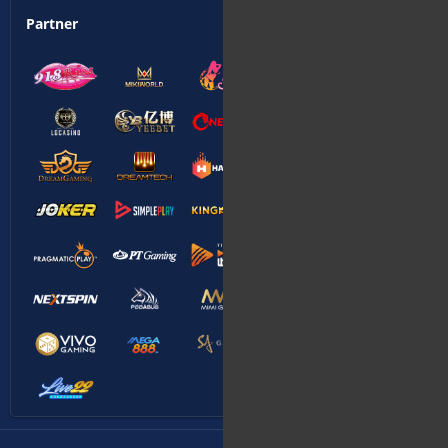
như các loại thể thao khác phải thử. Có nhiều sự kiện và tiền thưởng hàng
Partner
tuần. Ví dụ phổ biến nhất có thể truy cập là SABA Thể Thao, CMD Thể
Thao và SBO Thể Thao.
Xổ Số:
Loại cược đã có từ lâu, giờ đây bạn đã có thể thử nó một cách dễ
dàng. TP Xổ Số là nhà cung cấp đầy đủ nhất từ trước đến nay.
ĐÁ GÀ:
không kém phổ biến so với các loại cờ bạc khác. Với các nhà cung
cấp trò chơi như Ws168 Đá Gà, đang sắp diễn ra và AOG ĐÁ GÀ. Bạn có
thể thử không giới hạn nếu đã có tài khoản VND288.
Game bài 3D:
Loại cuối cùng cũng có nhiều người hâm mộ, nhất là những
người chơi bài khó tìm kiếm đối thủ để đặt cược, có thể thử ngay. Không
còn phức tạp nữa trong việc tìm kiếm đối thủ, hay mất thời gian đến nơi
đặt cược, giờ đây đã dễ dàng hơn để thử. VND288 có TP, FTG và R88 đang
được yêu thích vào năm 2024.
Thưởng Thức Cả Tiền Thưởng và Dịch Vụ Tốt
Nhất của VND288
Luôn có tiền thưởng hàng tuần, số lượng phụ thuộc vào mức độ thường xuyên
các thành viên thử mỗi trò chơi. Đăng ký ngay để thử tất cả các trò chơi trên,
thu được lợi nhuận lớn, có thể gấp hàng trăm lần so với vốn ban đầu. Đây là
hình thức giải trí đang trong xu hướng, phát triển rất nhanh. Và số lượng
thành viên của VND288 rất đông, mỗi ngày luôn tăng thêm.
VND288 nổi tiếng là nhà cái trực tuyến lớn nhất tại Việt Nam, với ứng dụng
đang là xu hướng. Với các lựa chọn hấp dẫn và chất lượng tốt nhất từ trước
đến nay, không còn nghi ngờ gì nữa. Cả sòng bạc trực tuyến và các loại cược