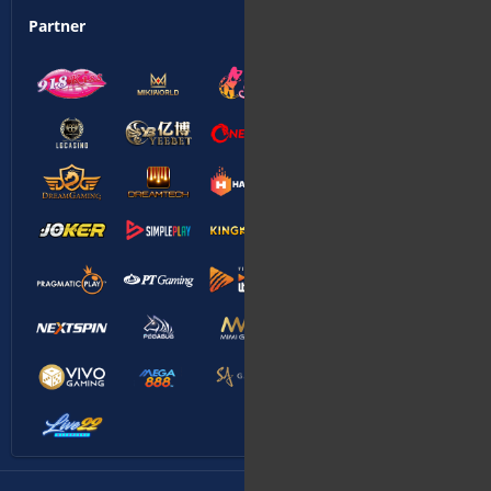
như các loại thể thao khác phải thử. Có nhiều sự kiện và tiền thưởng hàng
Partner
tuần. Ví dụ phổ biến nhất có thể truy cập là SABA Thể Thao, CMD Thể
Thao và SBO Thể Thao.
Xổ Số:
Loại cược đã có từ lâu, giờ đây bạn đã có thể thử nó một cách dễ
dàng. TP Xổ Số là nhà cung cấp đầy đủ nhất từ trước đến nay.
ĐÁ GÀ:
không kém phổ biến so với các loại cờ bạc khác. Với các nhà cung
cấp trò chơi như Ws168 Đá Gà, đang sắp diễn ra và AOG ĐÁ GÀ. Bạn có
thể thử không giới hạn nếu đã có tài khoản VND288.
Game bài 3D:
Loại cuối cùng cũng có nhiều người hâm mộ, nhất là những
người chơi bài khó tìm kiếm đối thủ để đặt cược, có thể thử ngay. Không
còn phức tạp nữa trong việc tìm kiếm đối thủ, hay mất thời gian đến nơi
đặt cược, giờ đây đã dễ dàng hơn để thử. VND288 có TP, FTG và R88 đang
được yêu thích vào năm 2024.
Thưởng Thức Cả Tiền Thưởng và Dịch Vụ Tốt
Nhất của VND288
Luôn có tiền thưởng hàng tuần, số lượng phụ thuộc vào mức độ thường xuyên
các thành viên thử mỗi trò chơi. Đăng ký ngay để thử tất cả các trò chơi trên,
thu được lợi nhuận lớn, có thể gấp hàng trăm lần so với vốn ban đầu. Đây là
hình thức giải trí đang trong xu hướng, phát triển rất nhanh. Và số lượng
thành viên của VND288 rất đông, mỗi ngày luôn tăng thêm.
VND288 nổi tiếng là nhà cái trực tuyến lớn nhất tại Việt Nam, với ứng dụng
đang là xu hướng. Với các lựa chọn hấp dẫn và chất lượng tốt nhất từ trước
đến nay, không còn nghi ngờ gì nữa. Cả sòng bạc trực tuyến và các loại cược