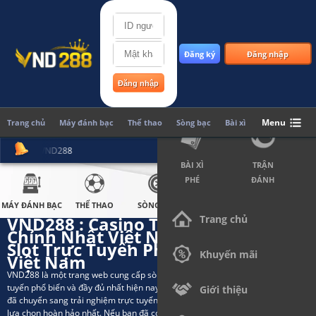
Đăng ký
Đăng nhập
MÁY
THỂ
ĐÁNH
THAO
BẠC
Menu
Trang chủ
Máy đánh bạc
Thể thao
Sòng bạc
Bài xì phé
Trận đánh
g đến với VND288
BÀI XÌ
TRẬN
PHÉ
ĐÁNH
MÁY ĐÁNH BẠC
THỂ THAO
SÒNG BẠC
BÀI XÌ PHÉ
TRẬN ĐÁNH
Trang chủ
VND288 : Casino Trực Tuyến Hoàn
Chỉnh Nhất Việt Nam & Trò Chơi
Slot Trực Tuyến Phổ Biến Nhất Tại
Khuyến mãi
Việt Nam
VND288
là một trang web cung cấp sòng bạc trực tuyến và trò chơi slot trực
tuyến phổ biến và đầy đủ nhất hiện nay tại Việt Nam. Tất cả các con bạc đều
Giới thiệu
đã chuyển sang trải nghiệm trực tuyến, và sòng bạc trực tuyến VND288 là
lựa chọn hoàn hảo nhất. Nếu bạn đã có tài khoản tại VND288, bạn có thể thử