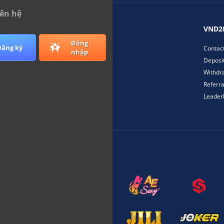
nhất: TP Bắn cá, JILI Bắn cá và MG Bắn cá.
iên hệ
TRÒ CHƠI:
có tỷ lệ nhân vốn lớn có thể gấp nhiều lần vốn ban đầu, không 
họa rất hấp dẫn.
Quick Links
VND2
Taruhan Bola:
Dành cho tất cả game thủ với cược thể thao cũng có thể thử S
Đăng
biến nhất có thể truy cập là SABA Thể Thao, CMD Thể Thao và SBO Thể Tha
ăng ký
Slot Games
Contac
nhập
Xổ Số:
Loại cược đã có từ lâu, giờ đây bạn đã có thể thử nó một cách dễ dàn
Sportsbook
Deposi
ĐÁ GÀ:
không kém phổ biến so với các loại cờ bạc khác. Với các nhà cung 
Game bài 3D:
Loại cuối cùng cũng có nhiều người hâm mộ, nhất là những ngư
Casino
Withdr
đã dễ dàng hơn để thử. VND288 có TP, FTG và R88 đang được yêu thích và
Poker
Referra
Battle
Leader
Thưởng Thức Cả Tiền Thưởng và Dịch Vụ Tốt Nh
Lottery
Luôn có tiền thưởng hàng tuần, số lượng phụ thuộc vào mức độ thường xuyên các 
thức giải trí đang trong xu hướng, phát triển rất nhanh. Và số lượng thành viê
VND288 nổi tiếng là nhà cái trực tuyến lớn nhất tại Việt Nam, với ứng dụng đan
tìm kiếm đều đầy đủ, chỉ cần sở hữu tài khoản và nạp tiền, bạn đã tự do thử mọi 
Partner