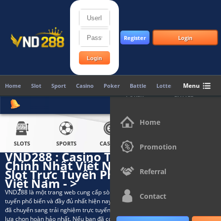
Register
Login
SLOT
SPORT
Menu
Home
Slot
Sport
Casino
Poker
Battle
Lottery
POKER
BATTLE
Home
SLOTS
SPORTS
CASINO
POKER
BATTLE
Promotion
VND288 : Casino Trực Tuyến Hoàn
Chỉnh Nhất Việt Nam & Trò Chơi
Slot Trực Tuyến Phổ Biến Nhất Tại
Referral
Việt Nam - >
VND288
là một trang web cung cấp sòng bạc trực tuyến và trò chơi slot trực
Contact
tuyến phổ biến và đầy đủ nhất hiện nay tại Việt Nam. Tất cả các con bạc đều
đã chuyển sang trải nghiệm trực tuyến, và sòng bạc trực tuyến VND288 là
lựa chọn hoàn hảo nhất. Nếu bạn đã có tài khoản tại VND288, bạn có thể thử