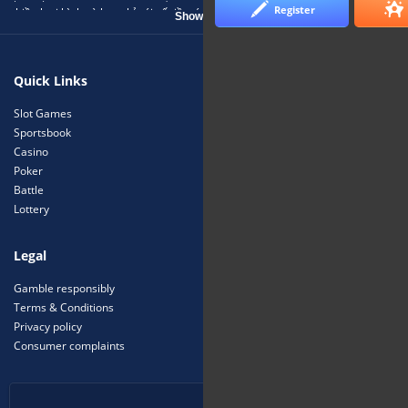
Register
nhiều loại hình cờ bạc chỉ với số tiền tín dụng nhỏ. Mọi loại cược được chơi
Show more
trực tiếp trên mặt đất hoặc tại các sòng bạc thực tế đều được cung cấp đầy
đủ.
Đăng ký Tài khoản VND288 để Hiện thực hóa
Giấc mơ của Bạn
Quick Links
VND288
Điều kiện để có một tài khoản không khó, chỉ cần số tài khoản ngân hàng và
thông tin cá nhân là đủ. Trải nghiệm thú vị hơn nhiều so với việc chơi trên mặt
Slot Games
Contact Us
đất, cảm giác rất hấp dẫn. Nơi đây kích thích adrenalin rất cao, không thể tìm
Sportsbook
Deposit
thấy ở bất cứ đâu an toàn hơn.
Sòng bạc trực tuyến VND288
là lựa chọn tốt
Casino
Withdraw
nhất hiện có, dành cho tất cả các con bạc ở Việt Nam.
Poker
Referral
Các Trò Chơi Phổ Biến tại VND288
Battle
Leaderboard
SÒNG BÀI
:
Đây chắc chắn là một loại cược mà tất cả các thành viên đều
Lottery
biết, vì thực sự rất đông người hâm mộ từ trước đến nay. Có cả đồ họa
chân thực và hấp dẫn, như Se SÒNG BÀI, SA SÒNG BÀI, MG Casino và TP
Casino.
Legal
Stay connected
Bắn cá:
là một trong những loại cược đang phổ biến hiện nay. Chơi trực
tuyến sẽ hiệu quả hơn vì chi phí di chuyển có thể trở thành vốn. VND288
Gamble responsibly
hợp tác với tất cả các nhà cung cấp trò chơi Bắn cá, đây là một số nhà
Terms & Conditions
cung cấp phổ biến nhất: TP Bắn cá, JILI Bắn cá và MG Bắn cá.
TRÒ CHƠI:
có tỷ lệ nhân vốn lớn có thể gấp nhiều lần vốn ban đầu, không
Privacy policy
kém phổ biến so với các loại khác. Thậm chí ở một số nơi trên thế giới,
Consumer complaints
TRÒ CHƠI hiện nay rất phổ biến. Đề nghị thử PG NỔ HŨ, PP NỔ HŨ và MG
NỔ HŨ, có đồ họa rất hấp dẫn.
Taruhan Bola:
Dành cho tất cả game thủ với cược thể thao cũng có thể
thử SABA Thể Thao hoặc các loại khác. Với thị trường đầy đủ nhất, cũng