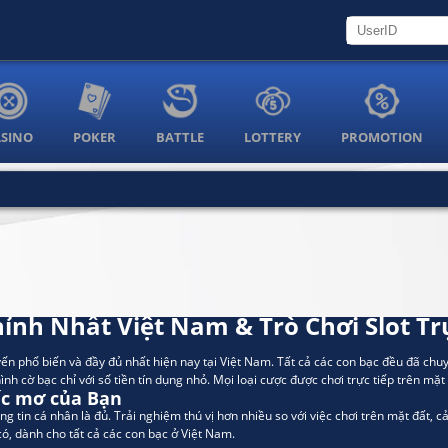
ASINO
POKER
BATTLE
LOTTERY
PROMOTION
nh Nhất Việt Nam & Trò Chơi Slot Tr
uyến phổ biến và đầy đủ nhất hiện nay tại Việt Nam. Tất cả các con bạc đều đã ch
nh cờ bạc chỉ với số tiền tín dụng nhỏ. Mọi loại cược được chơi trực tiếp trên mặ
ấc mơ của Bạn
 tin cá nhân là đủ. Trải nghiệm thú vị hơn nhiều so với việc chơi trên mặt đất, cả
có, dành cho tất cả các con bạc ở Việt Nam.